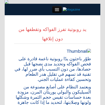
Close
يد روبوتية تفرز الفواكه وتقطفها من
دون إتلافها
الرئيسية
كلمة العدد
طوّر باحثون يدًا روبوتية ناعمة قادرة على
مواضيع
فحص الفواكه وتحديد مدى نضجها قبل
حصادها، من دون التسبب بأي ضرر لها، في
تقنية قد تسهم في تقليل هدر الطعام
لقاء
وتحسين كفاءة عمليات الجني.
ويعتمد النظام على أصابع مصنوعة من
مجتمع
السيليكون والبولي يوريثان المرن، مزودة
بعدة حساسات تقيس حجم الثمرة وشكلها
أبراج
ولونها وصلابتها، لتحديد ما إذا كانت جاهزة