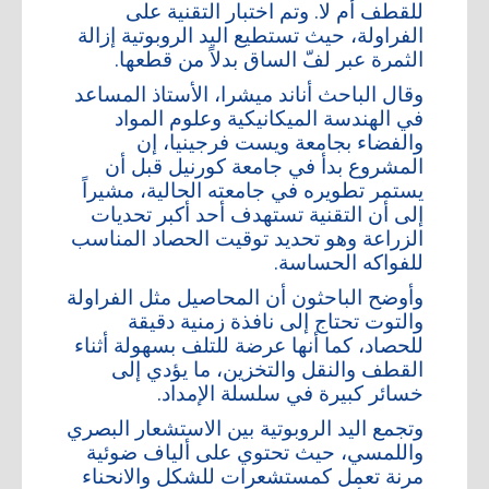
للقطف أم لا. وتم اختبار التقنية على
أعلن معنا
الفراولة، حيث تستطيع اليد الروبوتية إزالة
الثمرة عبر لفّ الساق بدلاً من قطعها.
أرشيف
وقال الباحث أناند ميشرا، الأستاذ المساعد
في الهندسة الميكانيكية وعلوم المواد
والفضاء بجامعة ويست فرجينيا، إن
المشروع بدأ في جامعة كورنيل قبل أن
يستمر تطويره في جامعته الحالية، مشيراً
إلى أن التقنية تستهدف أحد أكبر تحديات
الزراعة وهو تحديد توقيت الحصاد المناسب
للفواكه الحساسة.
وأوضح الباحثون أن المحاصيل مثل الفراولة
والتوت تحتاج إلى نافذة زمنية دقيقة
للحصاد، كما أنها عرضة للتلف بسهولة أثناء
القطف والنقل والتخزين، ما يؤدي إلى
خسائر كبيرة في سلسلة الإمداد.
وتجمع اليد الروبوتية بين الاستشعار البصري
واللمسي، حيث تحتوي على ألياف ضوئية
مرنة تعمل كمستشعرات للشكل والانحناء