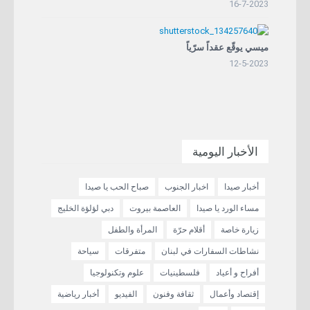
16-7-2023
ميسي يوقّع عقداً سرّياً
12-5-2023
الأخبار اليومية
أخبار صيدا
اخبار الجنوب
صباح الحب يا صيدا
مساء الورد يا صيدا
العاصمة بيروت
دبي لؤلؤة الخليج
زيارة خاصة
أقلام حرّة
المرأة والطفل
نشاطات السفارات في لبنان
متفرقات
سياحة
أفراح و أعياد
فلسطينيات
علوم وتكنولوجيا
إقتصاد وأعمال
ثقافة وفنون
الفيديو
أخبار رياضية