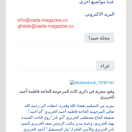
عدة مواضيع أخرى
البريد الاكتروني:
info@saida-magazine.co
ghaleb@saida-magazine.co
مجلة صيدا
عزاء
وفود معزية في ذكرى ثالث المرحومة الحاجة فاطمة أحمد
الحريري
بمزيد من التسليم بقضاء الله وقدره، انتقلت الى رحمة الله
تعالى المرحومة الحاجة فاطمة أحمد الحريري "أم أحمد"،
شقيقة الحاج مصطفى الحريري "أبو نادر" زوج النائب السيدة
بهية الحريري، وعمة مدير مكتب الرئيس سعد الحريري السيد
نادر الحريري والأمين العام لـ"تيار المستقبل" أحمد الحريري