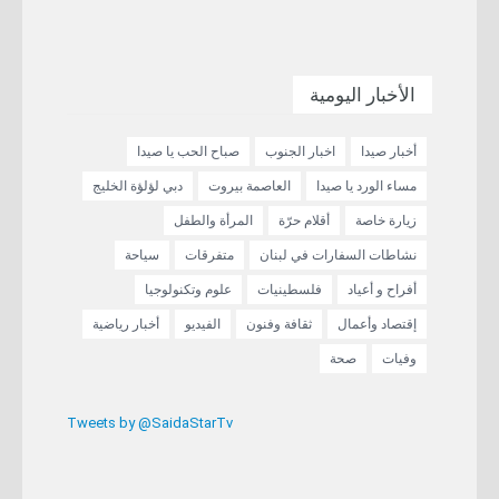
الأخبار اليومية
أخبار صيدا
اخبار الجنوب
صباح الحب يا صيدا
مساء الورد يا صيدا
العاصمة بيروت
دبي لؤلؤة الخليج
زيارة خاصة
أقلام حرّة
المرأة والطفل
نشاطات السفارات في لبنان
متفرقات
سياحة
أفراح و أعياد
فلسطينيات
علوم وتكنولوجيا
إقتصاد وأعمال
ثقافة وفنون
الفيديو
أخبار رياضية
وفيات
صحة
Tweets by @SaidaStarTv