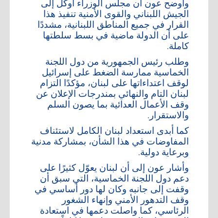
وأوضح عون أن مجلس الوزراء أوكل إلى
الجيش اللبناني والقوى الأمنية تنفيذ هذا
أعلن معنا
القرار في جميع المناطق اللبنانية، مشددًا
على أن الدولة ماضية في بسط سلطتها
أرشيف
كاملة.
وطلب رئيس الجمهورية من دول اللجنة
الخماسية ممارسة الضغط على إسرائيل
لوقف اعتداءاتها على لبنان، مؤكدًا التزام
لبنان التام والنهائي بمندرجات الإعلان عن
وقف الأعمال العدائية بما يصون السلم
والاستقرار.
كما أبدى استعداد لبنان الكامل لاستئناف
المفاوضات في هذا الشأن، بمشاركة مدنية
وبرعاية دولية.
وأشار عون إلى أن لبنان يعوّل كثيرًا على
دعم دول اللجنة الخماسية، التي سبق أن
وقفت إلى جانبه وكان لها دور أساسي في
وقف التدهور الأمني وإنهاء الشغور
الرئاسي، كما واصلت دعمها في استعادة