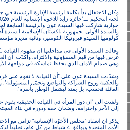
وكان الاحتفال بدأ بكلمة لرئيسة الإدارة الرئيسية في ج
حوارية شاركت فيها السيدة عون والرئيسة السابقة لجم
والسيدة الأولى لجمهورية باكستان الإسلامية السيدة آ
كولومبيا السيدو فيرونيكا الكوسير، ونائبة مديرة مؤس
وقالت السيدة الأولى في مداخلتها ان مفهوم القيادة تك
غُرس فيها من قيم المسؤولية والالتزام. وأكدّت أن ال
وهي صمام الأمان الذي يحفظ تماسكه في مواجهة الأز
وشدّدت السيدة عون على "أن القيادة لا تقوم على فرض
والحكمة وروح الشراكة والتواضع وتحمّل المسؤولية". و
العائلة فحسب، بل يمتد ليشمل الوطن بأسره".
ولفتت الى "ان دور المرأة في القيادة الحقيقية يقوم ع
إلى الآخر واحترامه، وضمان حقه ودوره في بناء المجتمع
يذكر ان انعقاد "مجلس الأخوّة الإنسانية" تزامن مع الاحتف
الأمم المتحدة ويوافق 4 شباط من كل عام، 