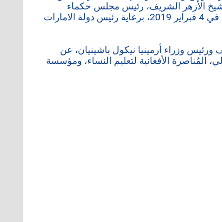
يب، شيخ الأزهر الشريف، رئيس مجلس حكماء
المسلمين وقداسة البابا الراحل فرنسيس، في أبوظبي في 4 فبراير 2019، برعاية رئيس دولة الامارات
 ورئيس وزراء أرمينيا نيكول باشينيان، عن
لي، المُناصرة الأفغانية لتعليم النساء، ومؤسسة