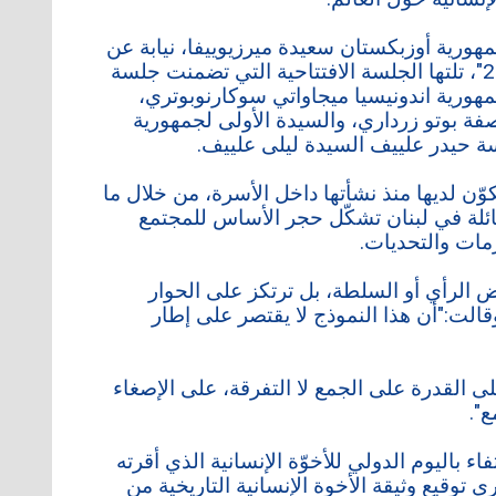
مهورية أوزبكستان سعيدة ميرزيوييفا، نيابة عن
لجنة التحكيم لــ"جائزة زايد للاخوة الإنسانية للعام 2026"، تلتها الجلسة الافتتاحية التي تضمنت جلسة
هورية اندونيسيا ميجاواتي سوكارنوبوتري،
صفة بوتو زرداري، والسيدة الأولى لجمهورية
سة حيدر علييف السيدة ليلى علييف.
وّن لديها منذ نشأتها داخل الأسرة، من خلال ما
عائلة في لبنان تشكّل حجر الأساس للمجتمع
مات والتحديات.
 الرأي أو السلطة، بل ترتكز على الحوار
قالت:"أن هذا النموذج لا يقتصر على إطار
لى القدرة على الجمع لا التفرقة، على الإصغاء
".
اء باليوم الدولي للأخوّة الإنسانية الذي أقرته
تخليداً لذكرى توقيع وثيقة الأخوة الإنسانية التاريخية من