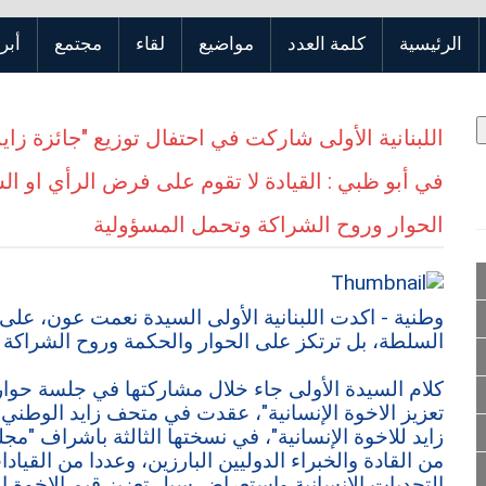
الرئيسية
كلمة العدد
مواضيع
لقاء
مجتمع
أبر
اللبنانية الأولى شاركت في احتفال توزيع "جائزة زايد 
في أبو ظبي : القيادة لا تقوم على فرض الرأي او ا
الحوار وروح الشراكة وتحمل المسؤولية
وطنية - اكدت اللبنانية الأولى السيدة نعمت عون، على 
السلطة، بل ترتكز على الحوار والحكمة وروح الشراكة 
كلام السيدة الأولى جاء خلال مشاركتها في جلسة حوار
تعزيز الاخوة الإنسانية"، عقدت في متحف زايد الوطني 
زايد للاخوة الإنسانية"، في نسختها الثالثة باشراف "مج
من القادة والخبراء الدوليين البارزين، وعددا من القيادا
التحديات الإنسانية واستعراض سبل تعزيز قيم الاخوة ال