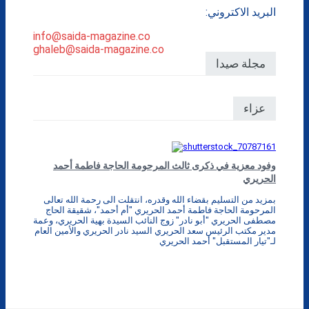
البريد الاكتروني:
info@saida-magazine.co
ghaleb@saida-magazine.co
مجلة صيدا
عزاء
وفود معزية في ذكرى ثالث المرحومة الحاجة فاطمة أحمد
الحريري
بمزيد من التسليم بقضاء الله وقدره، انتقلت الى رحمة الله تعالى
المرحومة الحاجة فاطمة أحمد الحريري "أم أحمد"، شقيقة الحاج
مصطفى الحريري "أبو نادر" زوج النائب السيدة بهية الحريري، وعمة
مدير مكتب الرئيس سعد الحريري السيد نادر الحريري والأمين العام
لـ"تيار المستقبل" أحمد الحريري