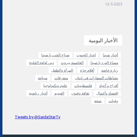
12-5-2023
الأخبار اليومية
أخبار صيدا
اخبار الجنوب
صباح الحب يا صيدا
مساء الورد يا صيدا
العاصمة بيروت
دبي لؤلؤة الخليج
زيارة خاصة
أقلام حرّة
المرأة والطفل
نشاطات السفارات في لبنان
متفرقات
سياحة
أفراح و أعياد
فلسطينيات
علوم وتكنولوجيا
إقتصاد وأعمال
ثقافة وفنون
الفيديو
أخبار رياضية
وفيات
صحة
Tweets by @SaidaStarTv