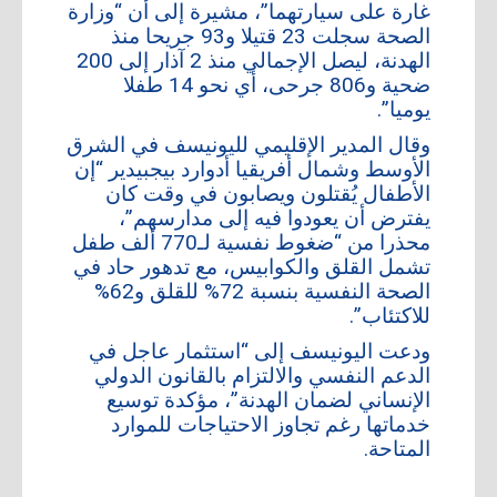
غارة على سيارتهما”، مشيرة إلى أن “وزارة
أعلن معنا
الصحة سجلت 23 قتيلا و93 جريحا منذ
الهدنة، ليصل الإجمالي منذ 2 آذار إلى 200
ضحية و806 جرحى، أي نحو 14 طفلا
أرشيف
يوميا”.
وقال المدير الإقليمي لليونيسف في الشرق
الأوسط وشمال أفريقيا أدوارد بيجبيدير “إن
الأطفال يُقتلون ويصابون في وقت كان
يفترض أن يعودوا فيه إلى مدارسهم”،
محذرا من “ضغوط نفسية لـ770 ألف طفل
تشمل القلق والكوابيس، مع تدهور حاد في
الصحة النفسية بنسبة 72% للقلق و62%
للاكتئاب”.
ودعت اليونيسف إلى “استثمار عاجل في
الدعم النفسي والالتزام بالقانون الدولي
الإنساني لضمان الهدنة”، مؤكدة توسيع
خدماتها رغم تجاوز الاحتياجات للموارد
المتاحة.