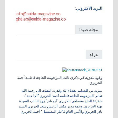
البريد الاكتروني:
info@saida-magazine.co
ghaleb@saida-magazine.co
مجلة صيدا
عزاء
وفود معزية في ذكرى ثالث المرحومة الحاجة فاطمة أحمد
الحريري
بمزيد من التسليم بقضاء الله وقدره، انتقلت الى رحمة الله
تعالى المرحومة الحاجة فاطمة أحمد الحريري "أم أحمد"،
شقيقة الحاج مصطفى الحريري "أبو نادر" زوج النائب السيدة
بهية الحريري، وعمة مدير مكتب الرئيس سعد الحريري السيد
نادر الحريري والأمين العام لـ"تيار المستقبل" أحمد الحريري