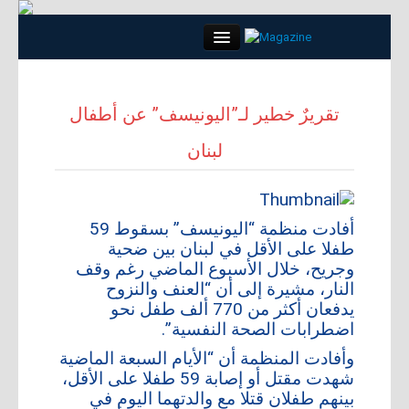
Close
تقريرٌ خطير لـ”اليونيسف” عن أطفال
لبنان
الرئيسية
كلمة العدد
أفادت منظمة “اليونيسف” بسقوط 59
مواضيع
طفلا على الأقل في لبنان بين ضحية
وجريح، خلال الأسبوع الماضي رغم وقف
النار، مشيرة إلى أن “العنف والنزوح
لقاء
يدفعان أكثر من 770 ألف طفل نحو
اضطرابات الصحة النفسية”.
مجتمع
وأفادت المنظمة أن “الأيام السبعة الماضية
شهدت مقتل أو إصابة 59 طفلا على الأقل،
أبراج
بينهم طفلان قتلا مع والدتهما اليوم في