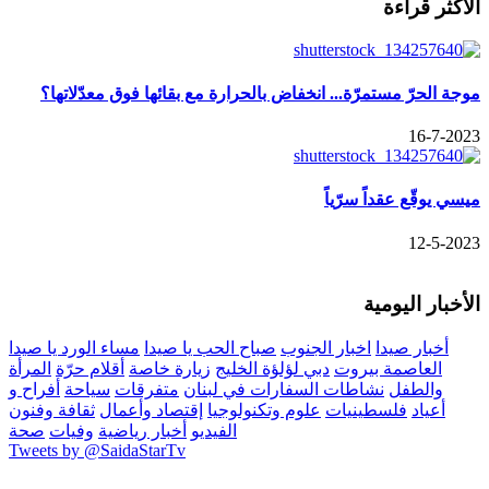
الاكثر قراءة
موجة الحرّ مستمرّة... انخفاض بالحرارة مع بقائها فوق معدّلاتها؟
16-7-2023
ميسي يوقّع عقداً سرّياً
12-5-2023
الأخبار اليومية
أخبار صيدا
اخبار الجنوب
صباح الحب يا صيدا
مساء الورد يا صيدا
العاصمة بيروت
دبي لؤلؤة الخليج
زيارة خاصة
أقلام حرّة
المرأة
والطفل
نشاطات السفارات في لبنان
متفرقات
سياحة
أفراح و
أعياد
فلسطينيات
علوم وتكنولوجيا
إقتصاد وأعمال
ثقافة وفنون
الفيديو
أخبار رياضية
وفيات
صحة
Tweets by @SaidaStarTv
جميع الحقوق محفوظة © 2015