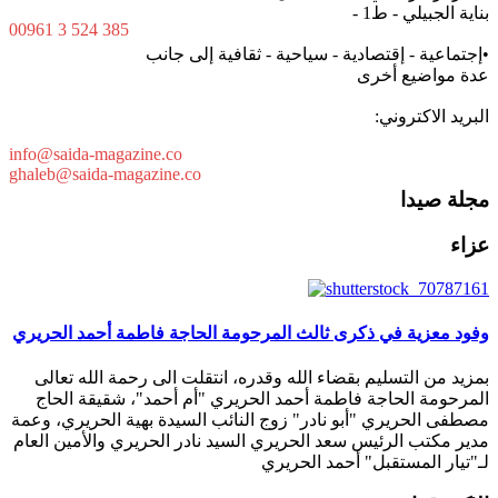
بناية الجبيلي - ط1 -
00961 3 524 385
•إجتماعية - إقتصادية - سياحية - ثقافية إلى جانب
عدة مواضيع أخرى
البريد الاكتروني:
info@saida-magazine.co
ghaleb@saida-magazine.co
مجلة صيدا
عزاء
وفود معزية في ذكرى ثالث المرحومة الحاجة فاطمة أحمد الحريري
بمزيد من التسليم بقضاء الله وقدره، انتقلت الى رحمة الله تعالى
المرحومة الحاجة فاطمة أحمد الحريري "أم أحمد"، شقيقة الحاج
مصطفى الحريري "أبو نادر" زوج النائب السيدة بهية الحريري، وعمة
مدير مكتب الرئيس سعد الحريري السيد نادر الحريري والأمين العام
لـ"تيار المستقبل" أحمد الحريري