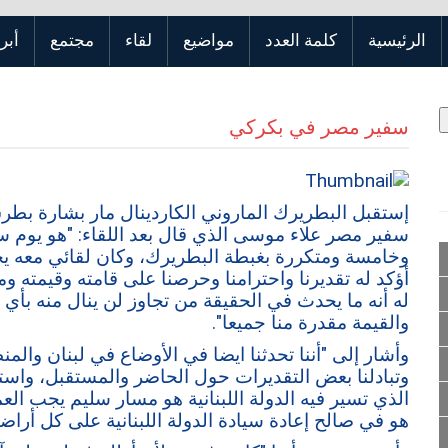
الرئيسية
كلمة العدد
مواضيع
لقاء
مجتمع
أبر
سفير مصر في بكركي
إستقبل البطريرك الماروني الكاردينال مار بشارة ب
سفير مصر علاء موسى الذي قال بعد اللقاء: "هو يوم سع
وخامسة ومتكررة بغبطة البطريرك، وكان لقائي معه يحم
أؤكد له تقديرنا واحترامنا وحرصنا على قامته وقيمته و
له أنه ما يحدث في الحقيقة من تجاوز لن ينال منه بأ
والقيمة مقدرة منا جميعا".
وأشار إلى "أننا تحدثنا ايضا في الأوضاع في لبنان وال
وتبادلنا بعض التقديرات حول الحاضر والمستقبل، واستم
الذي تسير فيه الدولة اللبنانية هو مسار سليم يجب الع
هو في صالح إعادة سيادة الدولة اللبنانية على كل أراض