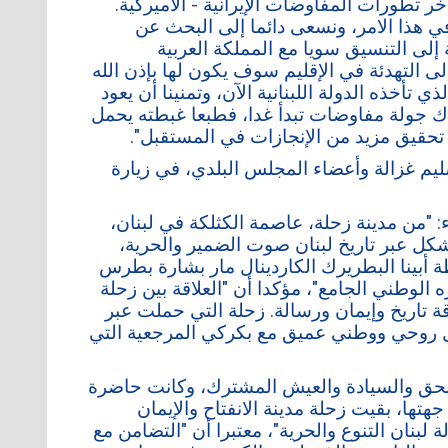
تطورات المفاوضات الإيرانية - الأميركية.
في هذا الامر، ونسعى دائما إلى البحث عن
إلى التنسيق سويا مع المملكة العربية
ى التهدئة في الإقليم سوف يكون لها بإذن الله
 تأخذه الدولة اللبنانية الآن، وتمنينا أن يعود
ناك جولة مفاوضات تبدأ غدا، فطبعا غبطته يحمل
ى تحقيق مزيد من الإنجازات في المستقبل".
ليم غزالة وأعضاء المجلس البلدي، في زيارة
: "من مدينة زحلة، عاصمة الكثلكة في لبنان،
ل عبر تاريخ لبنان صوت الضمير والحرية،
 أبينا البطريرك الكاردينال مار بشارة بطرس
لوطني الجامع"، مؤكدا أن "العلاقة بين زحلة
ة تاريخ وإيمان ورسالة. زحلة التي حملت عبر
اصل روحي ووطني عميق مع بكركي المرجعية التي
حق والسيادة والعيش المشترك، وكانت حاضرة
هتها، بقيت زحلة مدينة الانفتاح والإيمان
لبنان التنوع والحرية"، معتبرا أن "التضامن مع