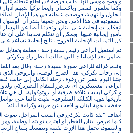
وأوضح موسى أنها "كانت فرصة لأن أطلع غبطته على آخر 
وكما تعلمون فمصر وباكستان وأيضا تركيا لديهم أدوار 
الحلول والتهدئة، فوضعت غبطته في هذا الإطار، اضافة 
السعودية في هذا الأمر، ونحن جميعا نقدر أن الوصول إل
انعكاسات إيجابية على لبنان. وتحدثنا أيضا عن المسار الذي
بأمور إيجابية عليها، ويمكن أن نتكلم تحديدا على أن ه
كل التمنيات الإيجابية للخروج بنتائج إيجابية تساعد عل
ثم استقبل الراعي رئيس بلدية زحلة - معلقة وتعنايل س
تضامن بعد الإساءات التي طالت البطريرك وبكركي.
وقدم غزالة للراعي صورة لسيدة زحلة، وقال بعد اللقاء
إلى رحاب بكركي، هذا الصرح الوطني والروحي الذي شك
جئنا اليوم لنعبر عن وقوف زحلة الكامل إلى جانب غبطة
الراعي، مستنكرين أي تعرض للمقام البطريركي ولدوره ا
وبكركي ليست علاقة ظرفية أو بروتوكولية، بل هي علاق
تاريخها هوية الكثلكة المشرقية، بقيت دائما على تو
حفظت هوية لبنان ودافعت عن حريته وكرامة أبنائه".
أضاف: "لقد كانت بكركي في أصعب المراحل، صوت ال
كلما تعرض لبنان للخطر أو اهتزت ثوابته الوطنية، ومن ج
والصمود، تحمل هذا الإرث نفسه وتتمسك بلبنان الرسالة 