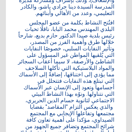
والإسعاف)، وذلك بإشراف ومشاركة مديرة
المدرسة السيدة دينا جرادي باشو، والكادر
أعلن معنا
التعليمي، وعدد من الأهالي وأبنائهم.
افتُتح النشاط بكلمة من عضو المجلس
أرشيف
البلدي المهندس محمد البابا، ناقلًا تحيات
رئيس بلدية صيدا الدكتور حازم بديع، شارحاً
خلالها طرق وأهمية الفرز من المصدر،
وتأثير النفايات السلبي، خصوصًا النفايات
التي يُلقيها المواطن غير المسؤول على
الشاطئ والأرصفة، لا سيما أعقاب السجائر
والمواد البلاستيكية التي تأكلها السلاحف
مما يؤدي إلى اختناقها، إضافةً إلى الأسماك
التي تبتلع هذه النفايات فتتحلل في
أجسامها وتعود إلى الإنسان عبر الأسماك
التي نتناولها. ونوّه بهذا النشاط البيئي
الاجتماعي لثانوية حسام الدين الحريري،
والذي يعكس التزام "المقاصد" بقضايا
مجتمعها وتفاعلها الإيجابي مع المجتمع
الصيداوي، مؤكداً على أهمية تعاون كافة
شرائح المجتمع وتضافر جميع الجهود من