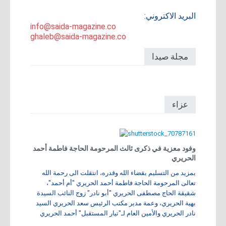
البريد الاكتروني:
info@saida-magazine.co
ghaleb@saida-magazine.co
مجلة صيدا
عزاء
وفود معزية في ذكرى ثالث المرحومة الحاجة فاطمة أحمد
الحريري
بمزيد من التسليم بقضاء الله وقدره، انتقلت الى رحمة الله
تعالى المرحومة الحاجة فاطمة أحمد الحريري "أم أحمد"،
شقيقة الحاج مصطفى الحريري "أبو نادر" زوج النائب السيدة
بهية الحريري، وعمة مدير مكتب الرئيس سعد الحريري السيد
نادر الحريري والأمين العام لـ"تيار المستقبل" أحمد الحريري