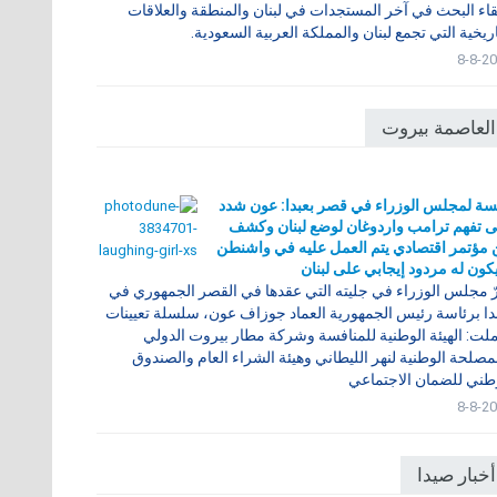
قاء البحث في آخر المستجدات في لبنان والمنطقة والعلاقات
اريخية التي تجمع لبنان والمملكة العربية السعودية.
8-8-2
العاصمة بيروت
ة لمجلس الوزراء في قصر بعبدا: عون شدد
 تفهم ترامب واردوغان لوضع لبنان وكشف
مؤتمر اقتصادي يتم العمل عليه في واشنطن
ون له مردود إيجابي على لبنان
ّ مجلس الوزراء في جليته التي عقدها في القصر الجمهوري في
دا برئاسة رئيس الجمهورية العماد جوزاف عون، سلسلة تعيينات
ت: الهيئة الوطنية للمنافسة وشركة مطار بيروت الدولي
مصلحة الوطنية لنهر الليطاني وهيئة الشراء العام والصندوق
طني للضمان الاجتماعي
8-8-2
أخبار صيدا