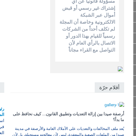
مسؤولة قانونياً عن أي
إشتراك غير رسمي أو قبض
أموال عبر الشبكة
الالكترونية وخاصة أن المجلة
لم تكلف أحداً من الشركات
رسمياً للقيام بهذا الدور أو
الاتصال بالرأي العام لأن
التواصل مع القراء مجاناً
أقلام حرّة
رئي
أرصفة صيدا بين إزالة التعديات وتطبيق القانون... كيف نحافظ على
الم
ما بدأ؟
است
في 
يُعد ملف المخالفات والتعديات على الأملاك العامة والأرصفة في مدينة
الع
صيدا من الملفات الصعبة والمعقدة، ليس لأن معالجته مستحيلة، بل لأن