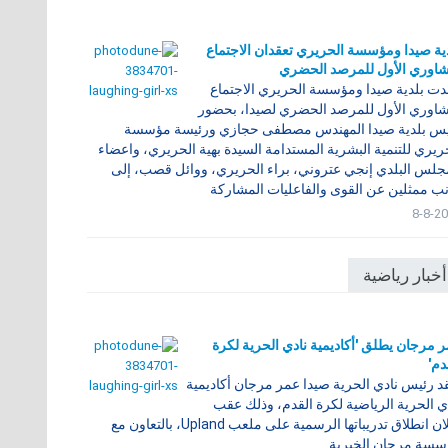
ية صيدا ومؤسسة الحريري تعقدان الاجتماع
شاوري الأول للمرصد الحضري
ت بلدية صيدا ومؤسسة الحريري الاجتماع
شاوري الأول للمرصد الحضري لصيدا، بحضور
س بلدية صيدا المهندس مصطفى حجازي ورئيسة مؤسسة
ريري للتنمية البشرية المستدامة السيدة بهية الحريري، واعضاء
جلس البلدي إنجي عتروني، براء الحريري، ووائل قصب، إلى
ب ممثلين عن القوى والفاعليات المشاركة
8-8-2
أخبار رياضية
 مرجان يطلق 'أكاديمية نادي الحرية لكرة
دم'
د رئيس نادي الحرية صيدا عمر مرجان أكاديمية
ي الحرية الرياضية لكرة القدم، وذلك عقب
إعلان انطلاق تدريباتها الرسمية على ملعب Upland، بالتعاون مع
سة مرجان الخيرية.