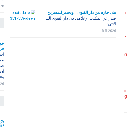
026
بيان حازم من دار الفتوى… وتحذير للمفترين
•
صدر عن المكتب الإعلامي في دار الفتوى البيان
الآتي:
8-8-2026
•
عون
في 
است
0
مجل
صمت
أن 
ونت
026
i
g
برّ
“ال