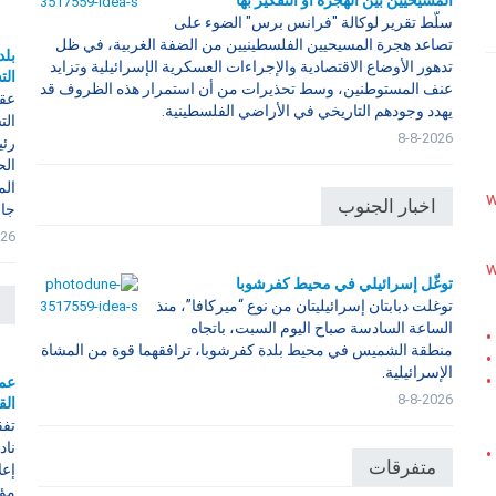
المسيحيين بين الهجرة أو التفكير بها
سلّط تقرير لوكالة "​فرانس برس​" الضوء على
تصاعد هجرة ​المسيحيين الفلسطينيين​ من ​الضفة الغربية​، في ظل
بلد
تدهور الأوضاع الاقتصادية والإجراءات العسكرية ال​إسرائيل​ية وتزايد
الت
عنف المستوطنين، وسط تحذيرات من أن استمرار هذه الظروف قد
عقد
يهدد وجودهم التاريخي في الأراضي الفلسطينية.
الت
8-8-2026
رئي
الح
الم
w
اخبار الجنوب
جان
026
w
توغّل إسرائيلي في محيط كفرشوبا
توغلت دبابتان إسرائيليتان من نوع “ميركافا”، منذ
الساعة السادسة صباح اليوم السبت، باتجاه
•
منطقة الشميس في محيط بلدة كفرشوبا، ترافقهما قوة من المشاة
•
الإسرائيلية.
•
عمر
8-8-2026
الق
تفق
ناد
•
متفرقات
مؤس