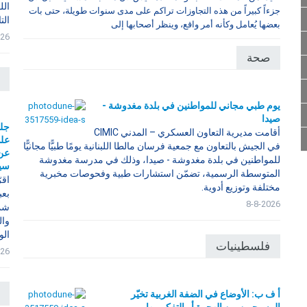
الل
جزءاً كبيراً من هذه التجاوزات تراكم على مدى سنوات طويلة، حتى بات
الت
بعضها يُعامل وكأنه أمر واقع، وينظر أصحابها إلى
026
صحة
يوم طبي مجاني للمواطنين في بلدة مغدوشة -
صيدا
جلس
أقامت مديرية التعاون العسكري – المدني CIMIC
على
في الجيش بالتعاون مع جمعية فرسان مالطا اللبنانية يومًا طبيًّا مجانيًّا
عن 
للمواطنين في بلدة مغدوشة - صيدا، وذلك في مدرسة مغدوشة
سيك
المتوسطة الرسمية، تضمّن استشارات طبية وفحوصات مخبرية
اقر
مختلفة وتوزيع أدوية.
بعب
8-8-2026
شمل
وال
الو
فلسطينيات
026
أ ف ب: الأوضاع في الضفة الغربية تخيّر