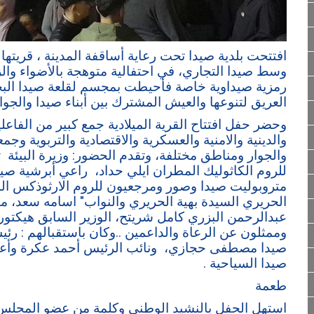
افتتحت بلدية صيدا تحت رعاية أساقفة المدينة ، قريتها 
وسط صيدا التجاري، في احتفالية متوهجة بالأضواء والزي
رمزية صيداوية خاصة فأحيطت بمجسم لقلعة صيدا البحرية 
العريق لتنوعها والعيش المشترك بين أبناء صيدا والج
وحضر حفل افتتاح القرية الميلادية جمع كبير من الفاع
والدينية والامنية والعسكرية والاقتصادية والتربوية و
والجوار ومناطق مختلفة، وتقدم الحضور: وزيرة البيئة ت
للروم الكاثوليك المطران ايلي حداد، راعي أبرشية صيدا
متروبوليت صيدا وصور ومرجعيون للروم الارثوذكس ا
الحريري السيدة بهية الحريري والنواب" اسامه سعد، م
عبدالرحمن البزري كامل شريتح، الوزير السابق هيكتور
وممثلون عن الرعاة والداعمين ..وكان باستقبالهم : رئي
صيدا مصطفى حجازي، ونائب الرئيس أحمد عكرة وأعضا
صيدا السياحية .
طعمة
استهل الحفل بالنشيد الوطني وكلمة من عضو المجلس