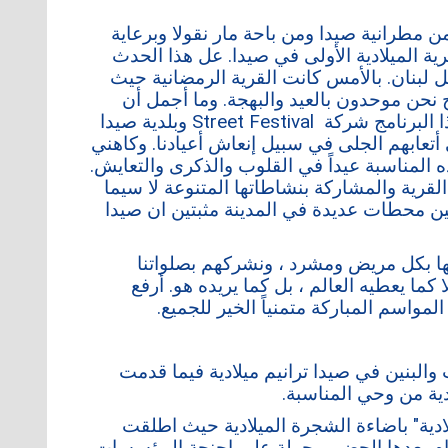
ن مطرانية صيدا ومن باحة مار نقولا وبرعاية
ية الميلادية الأولى في صيدا. عل هذا الحدث
كل لبنان. بالأمس كانت القرية الرمضانية حيث
يح نحن موحدون بالعيد والبهجة. وما أجمل أن
تصبح حياتنا عيداً بالتلاقي والفرح معاً. أشكر منظمي هذا البرنامج شركة Street Festival وبلدية صيدا
عابهم الجلى في سبيل إنعاش أعيادنا. وكاهني
المناسبة عيداً في القلوب والذكرى والتعايش.
 القرية والمشاركة بنشاطاتها المتنوعة لا سيما
زيين محطات عديدة في المدينة مثبتين ان صيدا
يوتها بكل مريض ومشرد ، ونشركهم بصلواتنا
 كما يعطيه العالم ، بل كما يريده هو. أرفع
 المواسم المباركة متمنياً الخير للجميع.
والبنين في صيدا ترانيم ميلادية فيما قدمت
دية من وحي المناسبة.
لادية" باضاءة الشجرة الميلادية حيث اطلقت
. قام بعدها الحضور بجولة على اجنحة المؤسسات