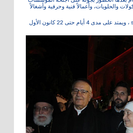
لات والحلويات، وأعمالاً فنية وحرفية وأشغالاً
إشارة الى أن هذا الحدث هو من تنظيم street festival ، ويمتد على مدى 4 أيام حتى 22 كانون الأول