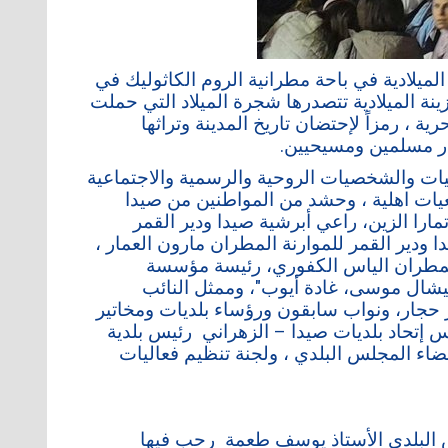
الميلادية في باحة مطرانية الروم الكاثوليك في
نة الميلادية تتصدرها شجرة الميلاد التي حملت
، رمزاً لإحتضان تاريخ المدينة وتراثها
وار مسلمين ومسيحيين.
ليات والشخصيات الروحية والرسمية والاجتماعية
جمعيات اهلية ، وحشد من المواطنين من صيدا
مارا الزين، راعي أبرشية صيدا ودير القمر
 ودير القمر للموارنة المطران مارون العمار ،
لمطران الياس الكفوري، رئيسة مؤسسة
يشال موسى، غادة أيوب"، وممثل النائب
 حجار، ونواب سابقون ورؤساء بلديات ومخاتير
س إتحاد بلديات صيدا – الزهراني رئيس بلدية
ء المجلس البلدي ، ولجنة تنظيم فعاليات
 البلدي الأستاذ يوسف طعمة رحب فيها