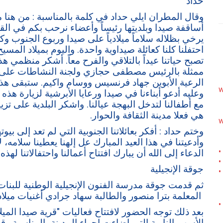
حداد
وقال المطران ايلي حداد في كلمة بالمناسبة : من هنا م
أساقفة صيدا وبلديتها رئيساً وأعضاء نرحب بكم في القر
يرخي بظلاله سلاماً ميلادياً على صيدا وربوع الجنوب و
احتفلنا كلنا كعائلة صيداوية واحدة. واليوم بميلاد المس
ممثلة بالرئيس مصطفى حجازي ولجنة النشاطات على أت
الرعية الأبوين جهاد فرنسيس ووسام واكيم. ستبقى هذه 
w
وعليه أدعو أبناءنا في صيدا ورعايا الأبرشية لزيارة هذه
مع أطفالنا لتدخل البهجة عيالنا. واشكر البلدية على ت
هي فعلا مدينة الثقافة والحوار.
w
وختم حداد : أفكر بعائلاتنا الجنوبية التي لم تعد إلى ب
وأدعيتنا في هذا العيد المبارك عل إلهنا يعطينا سلامه، لا
•
الدعاء إلى الله أن يبارك افتتاح أعمالنا واحتفالاتنا لهذه
•
جوقة الإنجيلية
•
ثم قدمت جوقة مدرسة الفنون الإنجيلية الوطنية للبنات 
المعلمة بترا منصور والطالبة سهاد جرادي أغنيات ميلا
•
بعد ذلك توجه الحضور لافتتاح فعاليات "قرية صيدا المي
الأسهم النارية التي اضاءت اجواء المدينة بالمناسبة 