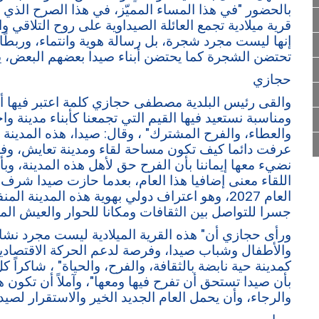
بالحضور "في هذا المساء المميّز، في هذا الصرح الذي 
قرية ميلادية تجمع العائلة الصيداوية على روح التلاقي وال
إنها ليست مجرد شجرة، بل رسالة هوية وانتماء، وربطًا جم
تحتضن الشجرة كما يحتضن أبناء صيدا بعضهم البعض، يدًا
حجازي
والقى رئيس البلدية مصطفى حجازي كلمة اعتبر فيها أن 
ومناسبة نستعيد فيها القيم التي تجمعنا كأبناء مدينة و
والعطاء، والفرح المشترك" ، وقال: صيدا، هذه المدينة 
عرفت دائما كيف تكون مساحة لقاء ومدينة تعايش، وفس
نضيء معها إيماننا بأن الفرح حق لأهل هذه المدينة، و
اللقاء معنى إضافيا هذا العام، بعدما حازت صيدا شرف 
العام 2027، وهو اعتراف دولي بهوية هذه المدينة 
جسرا للتواصل بين الثقافات ومكانا للحوار والعيش ال
ورأى حجازي أن" هذه القرية الميلادية ليست مجرد نشا
والأطفال وشباب صيدا، وفرصة لدعم الحركة الاقتصادي
كمدينة حية نابضة بالثقافة، والفرح، والحياة" ، شاكر
بأن صيدا تستحق أن تفرح فيها ومعها"، وآملاً أن تكون هذه
والرجاء، وأن يحمل العام الجديد الخير والاستقرار لصيدا،