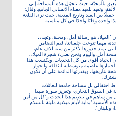
يعبق بالمحبّة، حيث تتحوّل هذه المساحة إلى
ألفة، وتعيد للعيد معناه الإنساني الجامع. وقال:
يلًا بين العيد وتاريخ المدينة، حيث نرى القلعة
 واحدة وقلبًا واحدًا في كل مناسبة.
"الميلاد هو رسالة أمل، ومحبة، وتجدد،
احدة، مهما تنوعت خلفياتنا، قيم التضامن
التى تمتد جذورها لأكثر من ستة آلاف عام،
حة أمل. واليوم ونحن نضيء شجرة الميلاد،
بأن الحياة أقوى من كل التحديات. ويكتسب هذا
اختيارها عاصمة متوسطية للثقافة والحوار
المنفتحة بتاريخها، وبقدرتها الدائمة على أن تكون
مشترك.
ط احتفالي بل مساحة جامعة للعائلات
ة في السوق التجاري، وتعزيز صورة صيدا
اً كل من ساهم في تنظيم هذا الحدث و"كل من أمن
 الأمسية "بداية لأيام ميلادية مليئة بالسلام
 وللبنان".