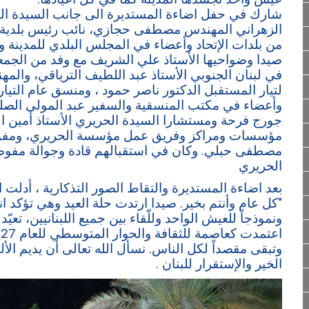
شارك في حفل اضاءة المستديرة الى جانب السيدة الحري
الزهراني المهندس مصطفى حجازي، نائب رئيس بلدية ص
من بلدات الإتحاد وأعضاء في المجلس البلدي للمدينة 
صيدا وضواحيها الأستاذ علي الشريف مع وفد من الجمعي
في لبنان الجنوبي الأستاذ عبد اللطيف الترياقي، وا
لتيار المستقبل الدكتور ناصر حمود ، ومنسق عام التي
جورج فرحة ومستشارا السيدة الحريري الأستاذ أمين 
مؤسسات ومراكز وفريق عمل مؤسسة الحريري، ومفوض 
مصطفى حبلي. وكان في استقبالهم قادة وجوالة مفوض
الحريري
بعد اضاءة المستديرة والتقاط الصور التذكارية ، أدلت 
"كل عام وأنتم بخير. صيدا ارتدت حلة العيد وهي تؤكد انه
ونموذجاً للعيش الواحد وللّقاء بين جميع اللبنانيين، تعيّ
وتبقى مقصداً لكل الناس. نسأل الله تعالى أن يديم الأل
الخير والإستقرار للبنان .