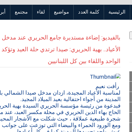
الرئيسية
كلمة العدد
مواضيع
لقاء
مجتمع
أبر
بالفيديو: إضاءة مستديرة جامع الحريري عند مدخل ص
الأعياد.. بهية الحريري: صيدا ترتدي حلة العيد وتؤكد
الواحد واللقاء بين كل اللبنانيين
رأفت نعيم
لمناسبة الأعياد المجيدة، ازدان مدخل صيدا الشمالي ب
المدينة من أجواء احتفالية بعيد الميلاد المجيد.
فبدعوة من رئيسة مؤسسة الحريري السيدة بهية الح
الحاج بهاء الدين الحريري في محلة مكسر العبد، عند مد
شجرة طبيعية عملاقة ، حيث شكلت مع الأشجار المحيطة 
ومع الورود الحمراء والبيضاء التي توزعت على جوانب ا
عيش واحد تجسدها المدينة كما في كل أعيادها.