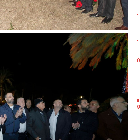
•
•
0
i
g