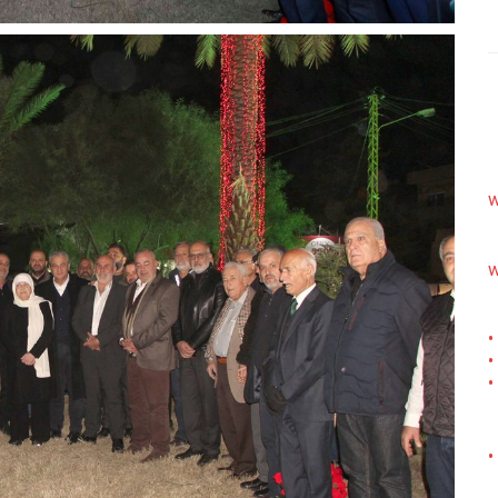
w
w
•
•
•
•