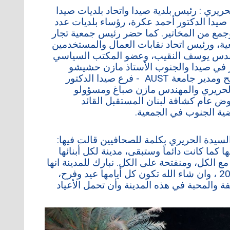
ري : رئيس بلدية صيدا واتحاد بلديات صيدا
يدا الدكتور أحمد عكرة، رؤساء بلديات عدد
وجمع من المخاتير. كما حضر رئيس جمعية تجار
ة، ورئيس اتحاد نقابات العمال والمستخدمين
لمهندس يوسف النقيب، وعضو المكتب السياسي
ار في صيدا والجنوب الأستاذ مازن حشيشو
وأعضاء في مكتب المنسقية والسفير عبد المولى الصلح ومدير جامعة AUST - فرع صيدا الدكتور
الحريري والمهندس مازن صباغ ومسؤولو
عام كشافة لبنان المستقبل القائد
ية الجنوب في الجمعية.
السيدة الحريري بكلمة للصحافيين قالت فيها:
ا كما كانت دائماً وستبقى، مدينة لكل أبنائها
د مع الكل، ومنفتحة على الكل. نبارك للمدينة انها
اعتمدت كعاصمة للثقافة والحوار المتوسطي للعام 2027 ، وان شاء الله تكون كل أيامها عيد وفرح،
فة والمحبة في هذه المدينة وأن تحمل الأعياد