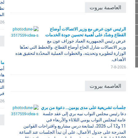
لجن
العاصمة بيروت
نظم
الم
026
الرئيس عون عرض مع وزير الاتصالات أوضاع
القطاع وشدّد على أهمية تحسين جودة الخدمات
عرض رئيس الجمهورية العماد جوزاف عون مع
وزير الاتصالات شارل الحاج أوضاع القطاع، والخطط التي تعدّها
الوزارة لتطويره وتحديثه، والخطوات العملية المحدّدة لتحقيق هذه
الأهداف.
ما 
7-8-2026
أصد
هان
الك
العاصمة بيروت
الت
في
026
جلسات تشريعية على مدى يومين… دعوة من بري
دعا رئيس مجلس النواب نبيه بري إلى عقد جلسة
عامة لمجلس النواب يومي الثلاثاء والأربعاء في
11 و12 آب 2026، لمتابعة درس مشاريع واقتراحات القوانين
المدرجة على جدول الأعمال، على أن تبدأ الجلسات عند الساعة