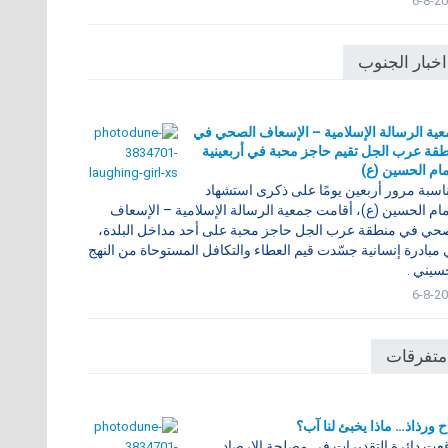
6-8-2
اخبار الجنوب
ية الرسالة الإسلامية – الإسعاف الصحي في
قة عرب الجل تقيم حاجز محبة في أربعينية
مام الحسين (ع)
اسبة مرور أربعين يومًا على ذكرى استشهاد
مام الحسين (ع)، أقامت جمعية الرسالة الإسلامية – الإسعاف
حي في منطقة عرب الجل حاجز محبة على أحد مداخل البلدة،
مبادرة إنسانية جسّدت قيم العطاء والتكافل المستوحاة من النهج
سيني .
6-8-2
متفرقات
ح ورذاذ… ماذا يخبئ لنا آب؟
عت دائرة التقديرات في مصلحة الارصاد