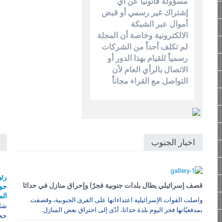
مسؤولة قانونياً عن أي
إشتراك غير رسمي أو قبض
أموال عبر الشبكة
الالكترونية وخاصة أن المجلة
لم تكلف أحداً من الشركات
رسمياً للقيام بهذا الدور أو
الاتصال بالرأي العام لأن
التواصل مع القراء مجاناً
اخبار الجنوب
رئي
قصف إسرائيلي يطال بلدات جنوبية فجرًا وإحراق منازل في حداثا
حول
الم
واصلت القوات الإسرائيلية اعتداءاتها على القرى الجنوبية، وقصفت
شار
بمدفعيّاتها فجر اليوم بلدة حداثا، أدّى إلى احتراق بعض المنازل.
حجا