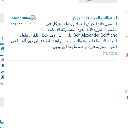
026
•
استقبالات العماد قائد الجيش
استقبل قائد الجيش العماد رودولف هيكل في
مكتبه – اليرزة قائد القوة المشتركة الألمانية LT
Gen Alexander Sollfrank على رأس وفد. خلال اللقاء، تناول
•
جمع
البحث الأوضاع العامة والتطورات الراهنة، إضافة إلى دور ألمانيا في
منط
القوة البحرية في مرحلة ما بعد اليونيفيل.
الإ
7-8-2026
بمن
0
الإ
الص
في 
الح
026
i
g
ريا
توق