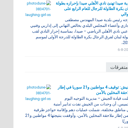
ية صيدا تهنئ نادي الأهلي صيدا بإحرازه بطولة
ان بكرة الطاولة للرجال للعام الرابع على
والي
وجه رئيس بلدية صيدا المهندس مصطفى
زي وأعضاء المجلس البلدي بخالص التهاني إلى إداريي وفنيي
عبي نادي الأهلي الرياضي – صيدا، بمناسبة إحراز النادي لقب
لة لبنان لفرق الرجال بكرة الطاولة للدرجة الأولى لموسم
20
6-8-2
متفرقات
الجيش: توقيف 4 مواطنين و21 سوريا في إطار
حقة المخلين بالأمن
نت قيادة الجيش – مديرية التوجيه اليوم
ميس، أن وحدات من الجيش نفذت تدابير أمنية
مناطق مختلفة، شملت عمليات دهم وإقامة حواجز ظرفية
ضمن إطار ملاحقة المخلين بالأمن، وأوقفت بنتيجتها 4 مواطنين و21
يًا