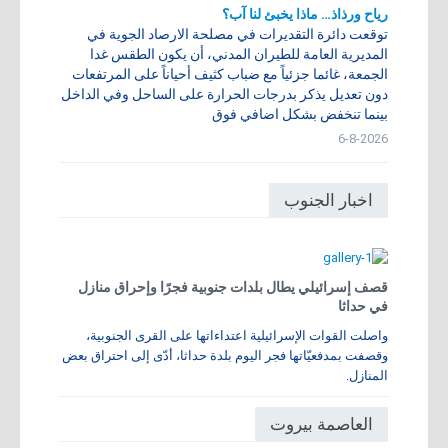
رياح ورذاذ… ماذا يخبئ لنا آب؟
توقعت دائرة التقديرات في مصلحة الارصاد الجوية في
المديرية العامة للطيران المدني، أن يكون الطقس غدا
الجمعة، غائما جزئياً مع ضباب كثيف أحياناً على المرتفعات
دون تعديل يذكر بدرجات الحرارة على الساحل وفي الداخل
بينما تنخفض بشكل اضافي فوق
6-8-2026
اخبار الجنوب
قصف إسرائيلي يطال بلدات جنوبية فجرًا وإحراق منازل
في حداثا
واصلت القوات الإسرائيلية اعتداءاتها على القرى الجنوبية،
وقصفت بمدفعيّاتها فجر اليوم بلدة حداثا، أدّى إلى احتراق بعض
المنازل.
العاصمة بيروت