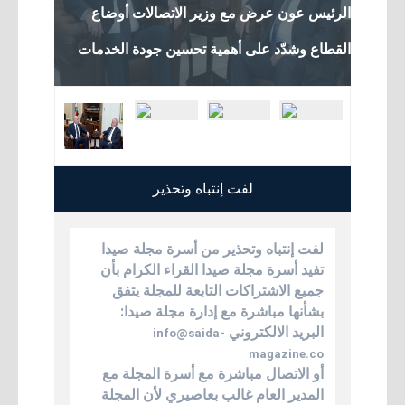
الرئيس عون عرض مع وزير الاتصالات أوضاع
الرئيس ع
أعلن معنا
القطاع وشدّد على أهمية تحسين جودة الخدمات
القطاع وش
أرشيف
لفت إنتباه وتحذير
لفت إنتباه وتحذير من أسرة مجلة صيدا
تفيد أسرة مجلة صيدا القراء الكرام بأن
جميع الاشتراكات التابعة للمجلة يتفق
بشأنها مباشرة مع إدارة مجلة صيدا:
البريد الالكتروني
info@saida-
magazine.co
أو الاتصال مباشرة مع أسرة المجلة مع
المدير العام غالب بعاصيري لأن المجلة