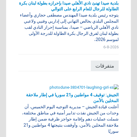
بلدية صيدا تهنئ نادي الأهلي صيدا بإحرازه بطولة لبنان بكرة
الطاولة للرجال للعام الرابع على التوالي
ي​توجه رئيس بلدية صيدا المهندس مصطفى حجازي وأعضاء
المجلس البلدي بخالص التهاني إلى إداريي وفنيي ولاعبي
نادي الأهلي الرياضي – صيدا، بمناسبة إحراز النادي لقب
بطولة لبنان لفرق الرجال بكرة الطاولة للدرجة الأولى
لموسم 2026،
6-8-2026
متفرقات
الجيش: توقيف 4 مواطنين و21 سوريا في إطار ملاحقة
المخلين بالأمن
أعلنت قيادة الجيش – مديرية التوجيه اليوم الخميس، أن
وحدات من الجيش نفذت تدابير أمنية في مناطق مختلفة،
شملت عمليات دهم وإقامة حواجز ظرفية ضمن إطار
ملاحقة المخلين بالأمن، وأوقفت بنتيجتها 4 مواطنين و21
سوريًا